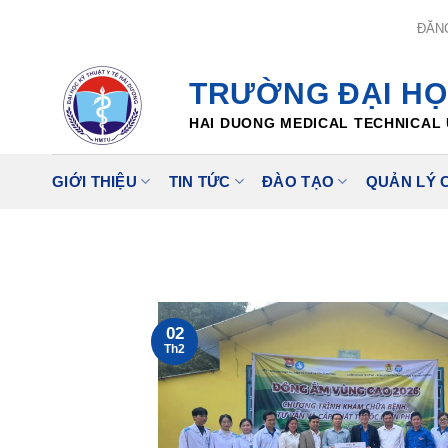
Skip
ĐĂN
to
content
TRƯỜNG ĐẠI HỌ
HAI DUONG MEDICAL TECHNICAL 
GIỚI THIỆU
TIN TỨC
ĐÀO TẠO
QUẢN LÝ 
02
Th2