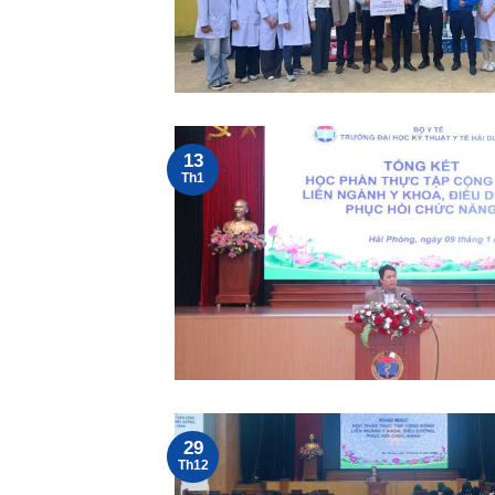
13
Th1
29
Th12