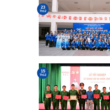
23
Th12
15
Th12