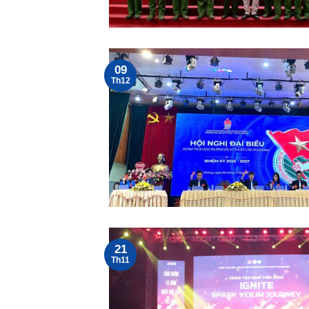
09
Th12
21
Th11