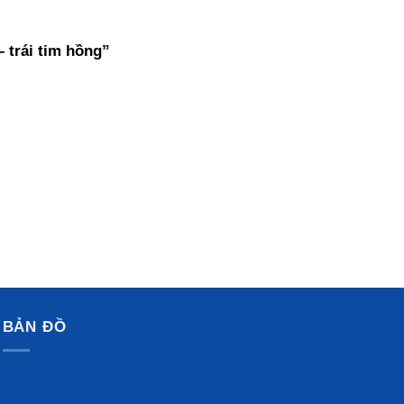
 trái tim hồng”
BẢN ĐỒ