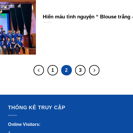
Hiến máu tình nguyện “ Blouse trắng –
1
2
3
THỐNG KÊ TRUY CẬP
Online Visitors: