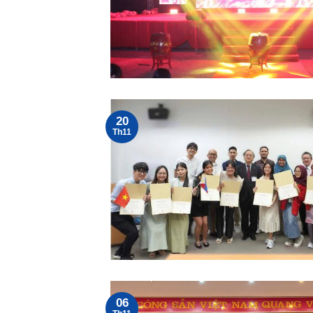
20
Th11
06