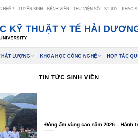
G NHẬP
TUYỂN SINH
BỆNH VIỆN
THƯ VIỆN SỐ
STUDY
KHẢO S
C KỸ THUẬT Y TẾ HẢI DƯƠN
UNIVERSITY
CHẤT LƯỢNG
KHOA HỌC CÔNG NGHỆ
HỢP TÁC QU
TIN TỨC SINH VIÊN
Đông ấm vùng cao năm 2026 – Hành tr