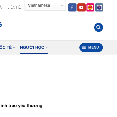
ÁT
LIÊN HỆ
G
ỐC TẾ
NGƯỜI HỌC
MENU
ình trao yêu thương