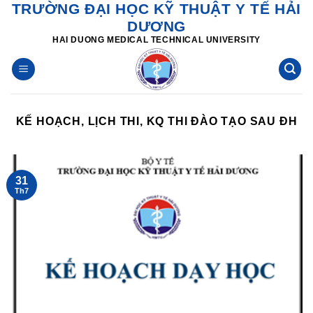
TRƯỜNG ĐẠI HỌC KỸ THUẬT Y TẾ HẢI
Skip
DƯƠNG
to
HAI DUONG MEDICAL TECHNICAL UNIVERSITY
content
KẾ HOẠCH, LỊCH THI, KQ THI ĐÀO TẠO SAU ĐH
31
Th7