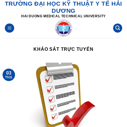
TRƯỜNG ĐẠI HỌC KỸ THUẬT Y TẾ HẢI
Skip
DƯƠNG
to
HAI DUONG MEDICAL TECHNICAL UNIVERSITY
content
KHẢO SÁT TRỰC TUYẾN
03
Th11