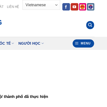
ÁT
LIÊN HỆ
G
ỐC TẾ
NGƯỜI HỌC
MENU
ộ/ thành phố đã thực hiện