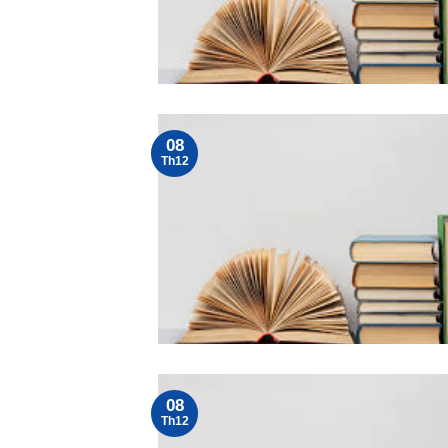
08
Th12
08
Th12