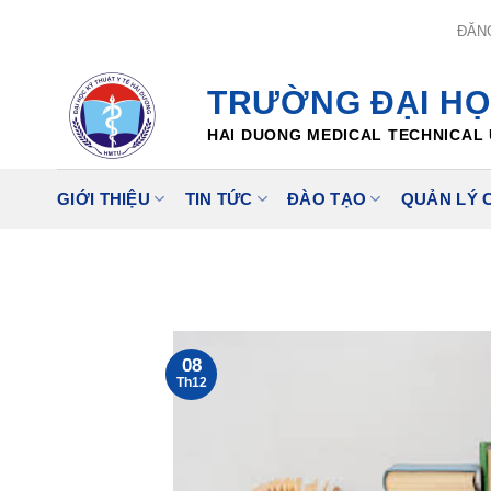
Skip
ĐĂN
to
content
TRƯỜNG ĐẠI HỌ
HAI DUONG MEDICAL TECHNICAL 
GIỚI THIỆU
TIN TỨC
ĐÀO TẠO
QUẢN LÝ 
08
Th12