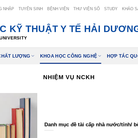
G NHẬP
TUYỂN SINH
BỆNH VIỆN
THƯ VIỆN SỐ
STUDY
KHẢO S
C KỸ THUẬT Y TẾ HẢI DƯƠN
UNIVERSITY
CHẤT LƯỢNG
KHOA HỌC CÔNG NGHỆ
HỢP TÁC QU
NHIỆM VỤ NCKH
Danh mục đề tài cấp nhà nước/tỉnh/ b