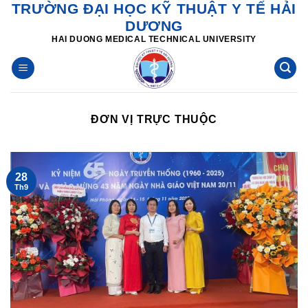
TRƯỜNG ĐẠI HỌC KỸ THUẬT Y TẾ HẢI
Skip
DƯƠNG
to
HAI DUONG MEDICAL TECHNICAL UNIVERSITY
content
ĐƠN VỊ TRỰC THUỘC
28
Th9