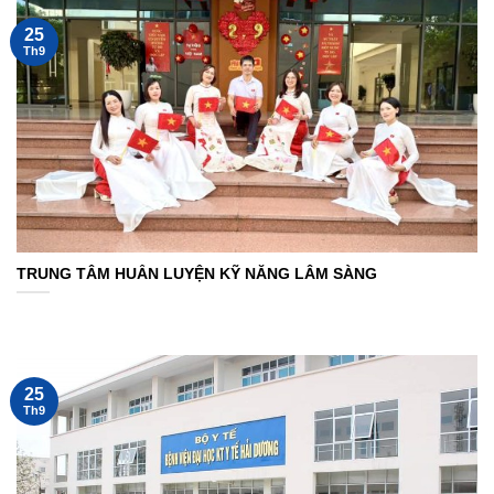
25
Th9
TRUNG TÂM HUẤN LUYỆN KỸ NĂNG LÂM SÀNG
25
Th9