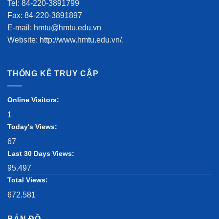
Tel: 84-220-3891799
Fax: 84-220-3891897
E-mail: hmtu@hmtu.edu.vn
Website: http://www.hmtu.edu.vn/.
THỐNG KÊ TRUY CẬP
Online Visitors:
1
Today's Views:
67
Last 30 Days Views:
95.497
Total Views:
672.581
BẢN ĐỒ