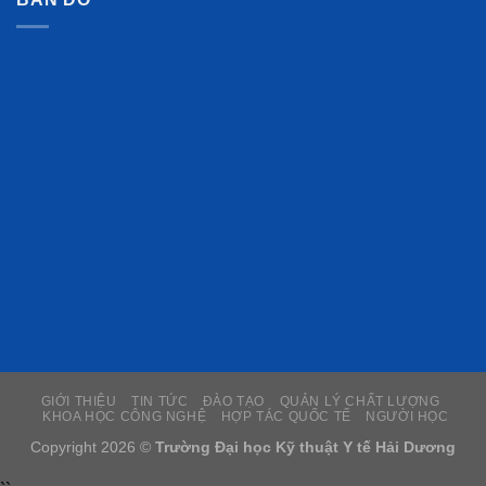
GIỚI THIỆU
TIN TỨC
ĐÀO TẠO
QUẢN LÝ CHẤT LƯỢNG
KHOA HỌC CÔNG NGHỆ
HỢP TÁC QUỐC TẾ
NGƯỜI HỌC
Copyright 2026 ©
Trường Đại học Kỹ thuật Y tế Hải Dương