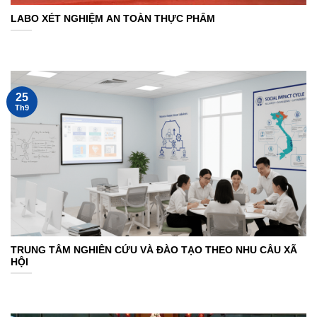
LABO XÉT NGHIỆM AN TOÀN THỰC PHẨM
25
Th9
TRUNG TÂM NGHIÊN CỨU VÀ ĐÀO TẠO THEO NHU CẦU XÃ
HỘI