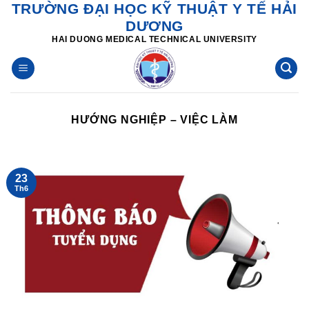
TRƯỜNG ĐẠI HỌC KỸ THUẬT Y TẾ HẢI
Skip
DƯƠNG
to
HAI DUONG MEDICAL TECHNICAL UNIVERSITY
content
HƯỚNG NGHIỆP – VIỆC LÀM
23
Th6