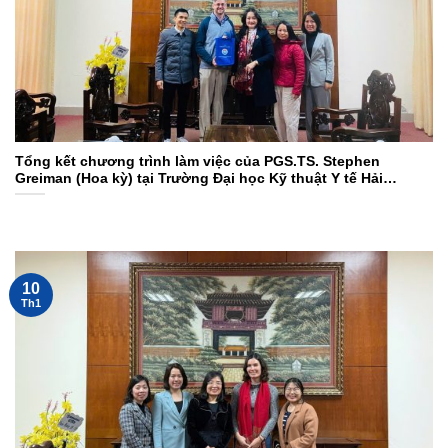
Tổng kết chương trình làm việc của PGS.TS. Stephen
Greiman (Hoa kỳ) tại Trường Đại học Kỹ thuật Y tế Hải
Dương
10
Th1