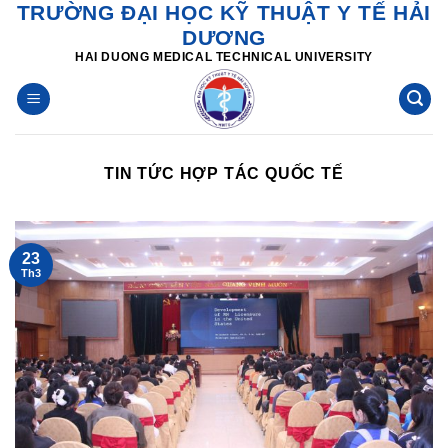
TRƯỜNG ĐẠI HỌC KỸ THUẬT Y TẾ HẢI
Skip
DƯƠNG
to
HAI DUONG MEDICAL TECHNICAL UNIVERSITY
content
TIN TỨC HỢP TÁC QUỐC TẾ
23
Th3