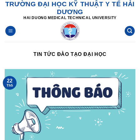
TRƯỜNG ĐẠI HỌC KỸ THUẬT Y TẾ HẢI
Skip
DƯƠNG
to
HAI DUONG MEDICAL TECHNICAL UNIVERSITY
content
TIN TỨC ĐÀO TẠO ĐẠI HỌC
22
Th5