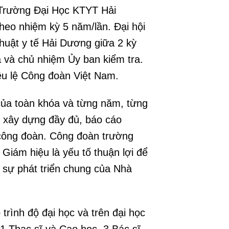
 Trường Đại Học KTYT Hải
heo nhiệm kỳ 5 năm/lần. Đại hội
uật y tế Hải Dương giữa 2 kỳ
a và chủ nhiệm Ủy ban kiểm tra.
ều lệ Công đoàn Việt Nam.
ủa toàn khóa và từng năm, từng
 xây dựng đầy đủ, báo cáo
n công đoàn. Công đoàn trường
Giám hiệu là yếu tố thuận lợi để
sự phát triển chung của Nhà
trình độ đại học và trên đại học
51 Thạc sĩ và Cao học, 3 Bác sĩ