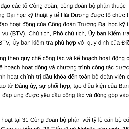
nh đạo các tổ Công đoàn, công đoàn bộ phận thuộc
g Đại học kỹ thuật y tế Hải Dương được tổ chức t
ạo hoạt động của Công đoàn Trường Đại học kỹ th
vụ (BTV), Chủ tịch, Phó chủ tịch, Ủy ban Kiểm tr
BTV, Ủy ban kiểm tra phù hợp với quy định của Đi
g theo quy chế công tác và kế hoạch hoạt động c
ế hoạch hoạt động và chương trình công tác được
inh hoạt chính trị đầu khóa đến toàn bộ đoàn viê
ao từ Đảng ủy, sự phối hợp, tạo điều kiện của Ban 
 đáp ứng được yêu cầu công tác và đóng góp vào 
hoạt tại 31 Công đoàn bộ phận với tỷ lệ cán bộ có 
Giáo sư tiến sỹ, 38 Tiến sĩ và Nghiên cứu sinh, 1