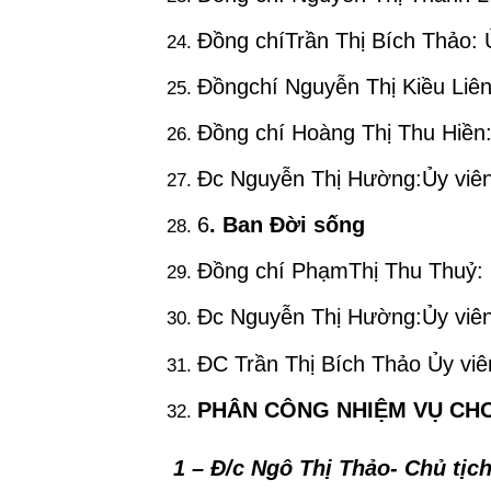
Đồng chíTrần Thị Bích Thảo: 
Đồngchí Nguyễn Thị Kiều Liê
Đồng chí Hoàng Thị Thu Hiền
Đc Nguyễn Thị Hường:Ủy viên
6
. Ban Đời sống
Đồng chí PhạmThị Thu Thuỷ: 
Đc Nguyễn Thị Hường:Ủy viên
ĐC Trần Thị Bích Thảo Ủy vi
PHÂN CÔNG NHIỆM VỤ CH
1 – Đ/c Ngô Thị Thảo- Chủ tị