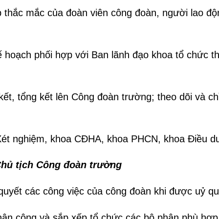
p thắc mắc của đoàn viên công đoàn, người lao độ
 hoạch phối hợp với Ban lãnh đạo khoa tổ chức th
kết, tổng kết lên Công đoàn trường; theo dõi và 
 Xét nghiệm, khoa CĐHA, khoa PHCN, khoa Điều 
Chủ tịch Công đoàn trường
 quyết các công việc của công đoàn khi được uỷ quy
hân công và sắp xếp tổ chức các bộ phận phù hợp, 