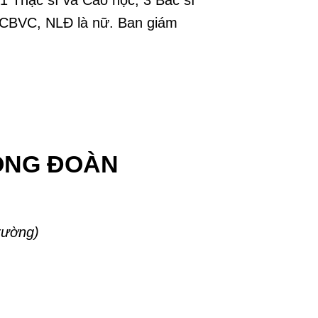
14 CBVC, NLĐ là nữ. Ban giám
ÔNG ĐOÀN
rường)