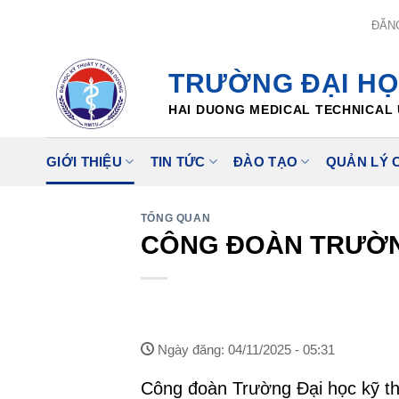
Skip
ĐĂN
to
content
TRƯỜNG ĐẠI HỌ
HAI DUONG MEDICAL TECHNICAL 
GIỚI THIỆU
TIN TỨC
ĐÀO TẠO
QUẢN LÝ 
TỔNG QUAN
CÔNG ĐOÀN TRƯỜNG
Ngày đăng: 04/11/2025 - 05:31
Công đoàn Trường Đại học kỹ thu