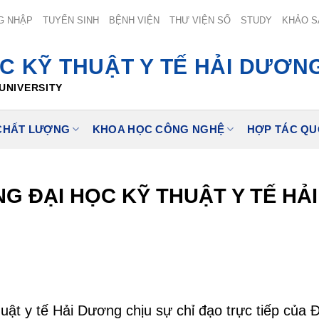
G NHẬP
TUYỂN SINH
BỆNH VIỆN
THƯ VIỆN SỐ
STUDY
KHẢO S
C KỸ THUẬT Y TẾ HẢI DƯƠN
UNIVERSITY
CHẤT LƯỢNG
KHOA HỌC CÔNG NGHỆ
HỢP TÁC QU
 ĐẠI HỌC KỸ THUẬT Y TẾ HẢ
ật y tế Hải Dương chịu sự chỉ đạo trực tiếp của 