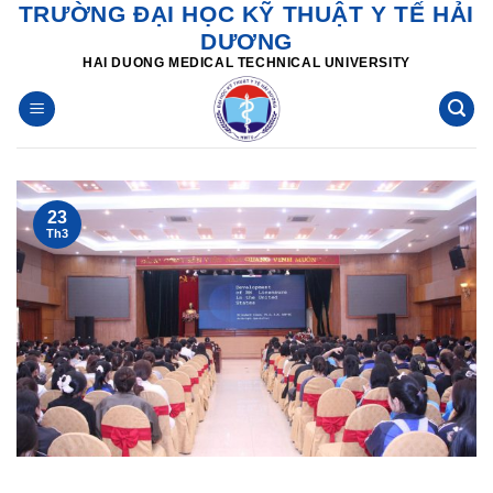
TRƯỜNG ĐẠI HỌC KỸ THUẬT Y TẾ HẢI
Skip
DƯƠNG
to
HAI DUONG MEDICAL TECHNICAL UNIVERSITY
content
23
Th3