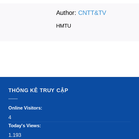
Author:
CNTT&TV
HMTU
THỐNG KÊ TRUY CẬP
Online Visitors:
4
Today's Views:
1.193