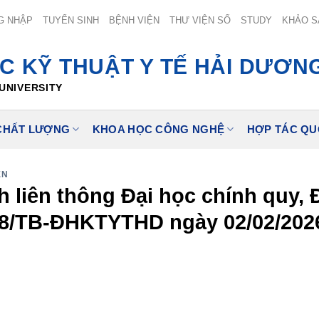
G NHẬP
TUYỂN SINH
BỆNH VIỆN
THƯ VIỆN SỐ
STUDY
KHẢO S
C KỸ THUẬT Y TẾ HẢI DƯƠN
UNIVERSITY
CHẤT LƯỢNG
KHOA HỌC CÔNG NGHỆ
HỢP TÁC QU
ÊN
 liên thông Đại học chính quy, 
08/TB-ĐHKTYTHD ngày 02/02/202