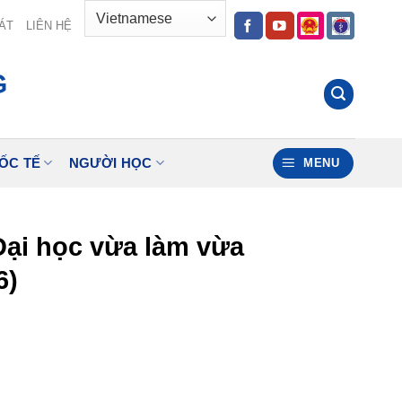
ÁT
LIÊN HỆ
G
ỐC TẾ
NGƯỜI HỌC
MENU
Đại học vừa làm vừa
6)