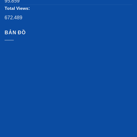
95.859
Total Views:
672.489
BẢN ĐỒ