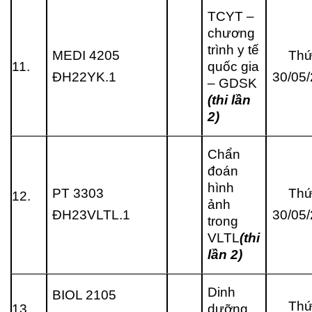
TCYT –
chương
trình y tế
MEDI 4205
Thứ
11.
quốc gia
ĐH22YK.1
30/05
– GDSK
(thi lần
2)
Chẩn
đoán
hình
PT 3303
Thứ
12.
ảnh
ĐH23VLTL.1
30/05
trong
VLTL
(thi
lần 2)
Dinh
BIOL 2105
Thứ
13.
dưỡng