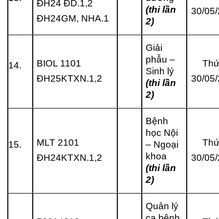
ĐH24 ĐD.1,2
(thi lần
30/05
ĐH24GM, NHA.1
2)
Giải
phẫu –
BIOL 1101
Thứ
14.
Sinh lý
ĐH25KTXN.1,2
30/05
(thi lần
2)
Bệnh
học Nội
MLT 2101
Thứ
15.
– Ngoại
khoa
ĐH24KTXN.1,2
30/05
(thi lần
2)
Quản lý
ca bệnh