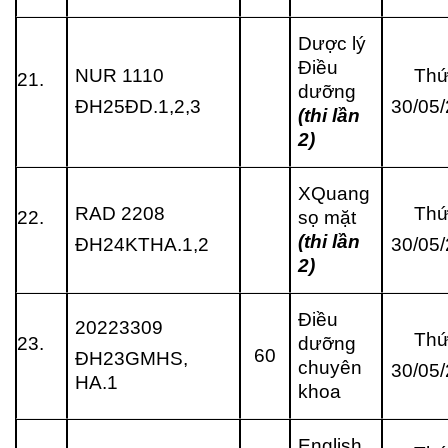
Dược lý
Điều
NUR 1110
Thứ
21.
dưỡng
ĐH25ĐD.1,2,3
30/05
(thi lần
2)
XQuang
RAD 2208
Thứ
22.
sọ mặt
(thi lần
ĐH24KTHA.1,2
30/05
2)
Điều
20223309
Thứ
23.
dưỡng
60
ĐH23GMHS,
chuyên
30/05
HA.1
khoa
English