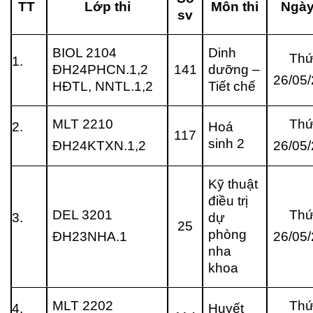
TT
Lớp thi
Môn thi
Ngày
sv
BIOL 2104
Dinh
Thứ
1.
ĐH24PHCN.1,2
141
dưỡng –
26/05
HĐTL, NNTL.1,2
Tiết chế
MLT 2210
Thứ
2.
Hoá
117
sinh 2
ĐH24KTXN.1,2
26/05
Kỹ thuật
điều trị
DEL 3201
Thứ
3.
dự
25
phòng
ĐH23NHA.1
26/05
nha
khoa
MLT 2202
Thứ
4.
Huyết