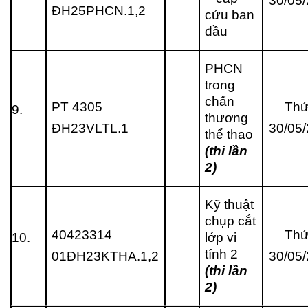
30/05
ĐH25PHCN.1,2
cứu ban
đầu
PHCN
trong
chấn
PT 4305
Thứ
9.
thương
ĐH23VLTL.1
30/05
thể thao
(thi lần
2)
Kỹ thuật
chụp cắt
40423314
Thứ
10.
lớp vi
tính 2
01ĐH23KTHA.1,2
30/05
(thi lần
2)