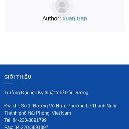
Author:
xuan tran
GIỚI THIỆU
Trường Đại học Kỹ thuật Y tế Hải Dương
Địa chỉ: Số 1, Đường Vũ Hựu, Phường Lê Thanh Nghị,
Thành phố Hải Phòng, Việt Nam
Tel: 84-220-3891799
Fax: 84-220-3891897