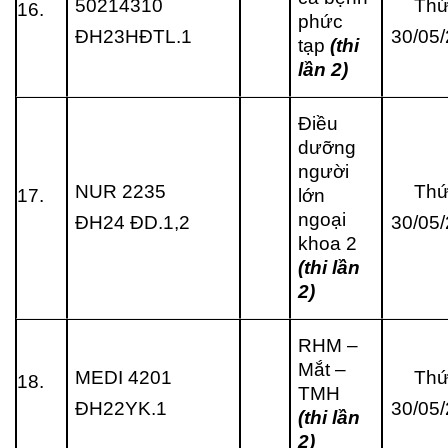
50214310
Thứ
16.
phức
ĐH23HĐTL.1
30/05
tạp
(thi
lần 2)
Điều
dưỡng
người
NUR 2235
Thứ
17.
lớn
ngoại
ĐH24 ĐD.1,2
30/05
khoa 2
(thi lần
2)
RHM –
Mắt –
MEDI 4201
Thứ
18.
TMH
ĐH22YK.1
30/05
(thi lần
2)