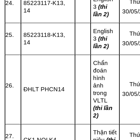
Thứ
24.
85223117-K13,
3
(thi
14
30/05
lần 2)
English
Thứ
25.
85223118-K13,
3
(thi
14
30/05
lần 2)
Chẩn
đoán
hình
Thứ
26.
ảnh
ĐHLT PHCN14
trong
30/05
VLTL
(thi lần
2)
Thận tiết
Thứ
27.
CK1 NOI K4
niệu
(thi