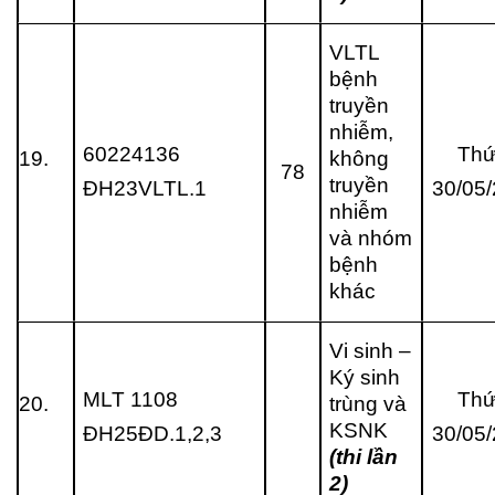
VLTL
bệnh
truyền
nhiễm,
60224136
Thứ
19.
không
78
truyền
ĐH23VLTL.1
30/05
nhiễm
và nhóm
bệnh
khác
Vi sinh –
Ký sinh
MLT 1108
Thứ
20.
trùng và
KSNK
ĐH25ĐD.1,2,3
30/05
(thi lần
2)