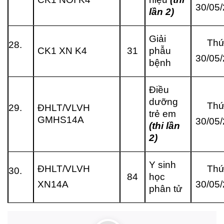
30/05
lần 2)
Giải
Thứ
28.
CK1 XN K4
31
phẫu
30/05
bệnh
Điều
dưỡng
Thứ
29.
ĐHLT/VLVH
trẻ em
GMHS14A
30/05
(thi lần
2)
Y sinh
ĐHLT/VLVH
Thứ
30.
84
học
XN14A
30/05
phân tử