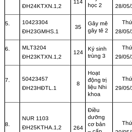
114
học 2
ĐH24KTXN.1,2
28/05
10423304
Thứ
5.
Gây mê
35
gây tê 2
ĐH23GMHS.1
28/05
MLT3204
Thứ
6.
Ký sinh
124
trùng 3
ĐH23KTXN.1,2
29/05
Hoạt
50423457
Thứ
7.
động trị
8
liệu Nhi
ĐH23HĐTL.1
29/05
khoa
Điều
dưỡng
NUR 1103
Thứ
8.
cơ bản
ĐH25KTHA.1,2
264
– cấp