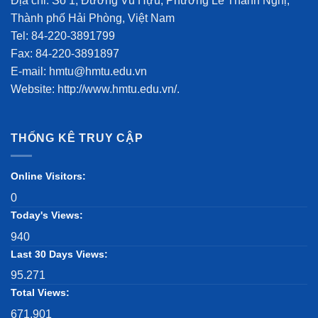
Địa chỉ: Số 1, Đường Vũ Hựu, Phường Lê Thanh Nghị,
Thành phố Hải Phòng, Việt Nam
Tel: 84-220-3891799
Fax: 84-220-3891897
E-mail: hmtu@hmtu.edu.vn
Website: http://www.hmtu.edu.vn/.
THỐNG KÊ TRUY CẬP
Online Visitors:
0
Today's Views:
940
Last 30 Days Views:
95.271
Total Views:
671.901