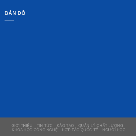
BẢN ĐỒ
GIỚI THIỆU
TIN TỨC
ĐÀO TẠO
QUẢN LÝ CHẤT LƯỢNG
KHOA HỌC CÔNG NGHỆ
HỢP TÁC QUỐC TẾ
NGƯỜI HỌC