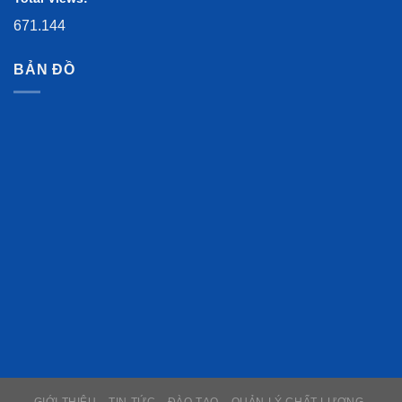
671.144
BẢN ĐỒ