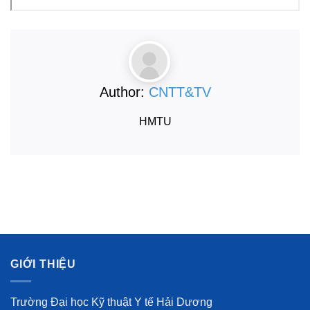
Author:
CNTT&TV
HMTU
GIỚI THIỆU
Trường Đại học Kỹ thuật Y tế Hải Dương