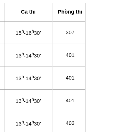
Ca thi
Phòng thi
h
h
307
15
-16
30’
h
h
401
13
-14
30’
h
h
401
13
-14
30’
h
h
401
13
-14
30’
h
h
403
13
-14
30’