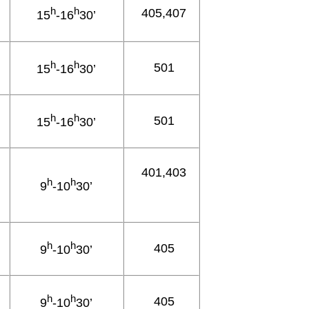
h
h
405,407
15
-16
30’
h
h
501
15
-16
30’
h
h
501
15
-16
30’
401,403
h
h
9
-10
30’
h
h
405
9
-10
30’
h
h
405
9
-10
30’