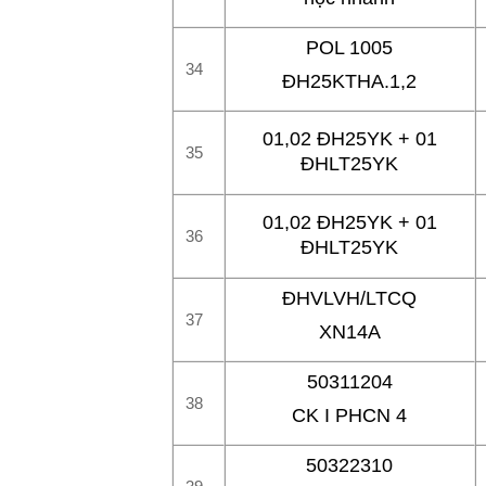
POL 1005
34
ĐH25KTHA.1,2
01,02 ĐH25YK + 01
35
ĐHLT25YK
01,02 ĐH25YK + 01
36
ĐHLT25YK
ĐHVLVH/LTCQ
37
XN14A
50311204
38
CK I PHCN 4
50322310