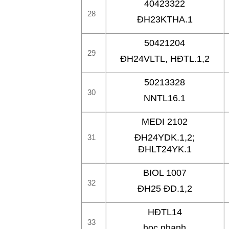
40423322
28
ĐH23KTHA.1
50421204
29
ĐH24VLTL, HĐTL.1,2
50213328
30
NNTL16.1
MEDI 2102
ĐH24YDK.1,2;
31
ĐHLT24YK.1
BIOL 1007
32
ĐH25 ĐD.1,2
HĐTL14
33
học nhanh