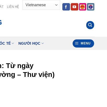
ÁT
LIÊN HỆ
G
ỐC TẾ
NGƯỜI HỌC
MENU
an: Từ ngày
đường – Thư viện)