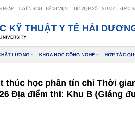
G NHẬP
TUYỂN SINH
BỆNH VIỆN
THƯ VIỆN SỐ
STUDY
KHẢO S
C KỸ THUẬT Y TẾ HẢI DƯƠN
UNIVERSITY
CHẤT LƯỢNG
KHOA HỌC CÔNG NGHỆ
HỢP TÁC QU
ết thúc học phần tín chỉ Thời gi
026 Địa điểm thi: Khu B (Giảng 