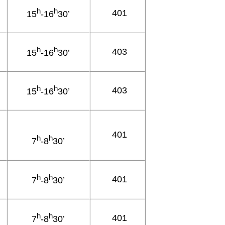
h
h
401
15
-16
30’
h
h
403
15
-16
30’
h
h
403
15
-16
30’
401
h
h
7
-8
30’
h
h
401
7
-8
30’
h
h
401
7
-8
30’