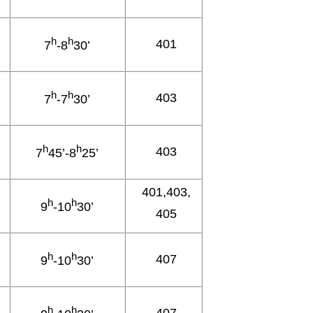
h
h
401
7
-8
30’
h
h
403
7
-7
30’
h
h
403
7
45’-8
25’
401,403,
h
h
9
-10
30’
405
h
h
407
9
-10
30’
h
h
407