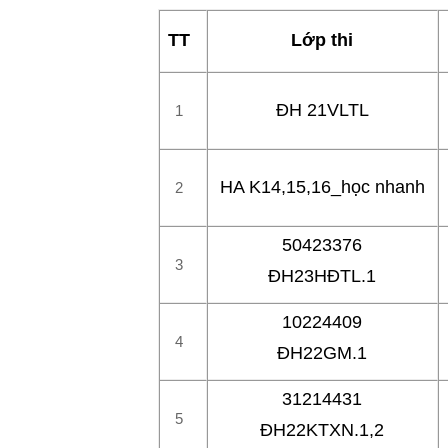
TT
Lớp thi
ĐH 21VLTL
1
HA K14,15,16­_học nhanh
2
50423376
3
ĐH23HĐTL.1
10224409
4
ĐH22GM.1
31214431
5
ĐH22KTXN.1,2