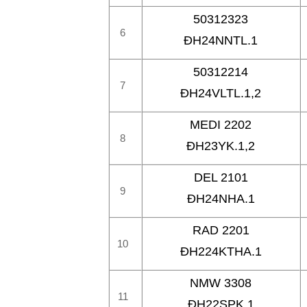
50312323
6
ĐH24NNTL.1
50312214
7
ĐH24VLTL.1,2
MEDI 2202
8
ĐH23YK.1,2
DEL 2101
9
ĐH24NHA.1
RAD 2201
10
ĐH224KTHA.1
NMW 3308
11
ĐH22SPK.1