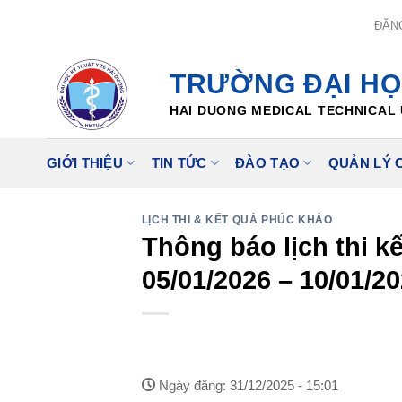
Skip
ĐĂN
to
content
TRƯỜNG ĐẠI HỌ
HAI DUONG MEDICAL TECHNICAL 
GIỚI THIỆU
TIN TỨC
ĐÀO TẠO
QUẢN LÝ 
LỊCH THI & KẾT QUẢ PHÚC KHẢO
Thông báo lịch thi k
05/01/2026 – 10/01/2
Ngày đăng: 31/12/2025 - 15:01