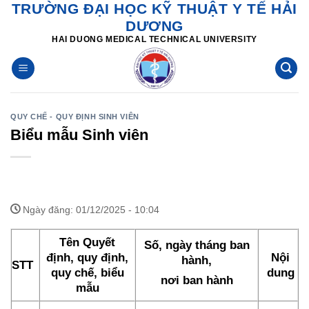
TRƯỜNG ĐẠI HỌC KỸ THUẬT Y TẾ HẢI
Skip
DƯƠNG
to
HAI DUONG MEDICAL TECHNICAL UNIVERSITY
content
QUY CHẾ - QUY ĐỊNH SINH VIÊN
Biểu mẫu Sinh viên
Ngày đăng: 01/12/2025 - 10:04
Tên Quyết
Số, ngày tháng ban
định, quy định,
Nội
hành,
STT
quy chế, biểu
dung
nơi ban hành
mẫu