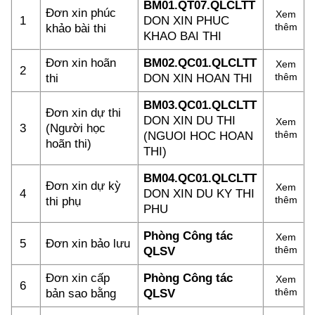
BM01.QT07.QLCLTT
Đơn xin phúc
Xem
1
DON XIN PHUC
khảo bài thi
thêm
KHAO BAI THI
Đơn xin hoãn
BM02.QC01.QLCLTT
Xem
2
thi
DON XIN HOAN THI
thêm
BM03.QC01.QLCLTT
Đơn xin dự thi
DON XIN DU THI
Xem
3
(Người học
(NGUOI HOC HOAN
thêm
hoãn thi)
THI)
BM04.QC01.QLCLTT
Đơn xin dự kỳ
Xem
4
DON XIN DU KY THI
thi phụ
thêm
PHU
Phòng Công tác
Xem
5
Đơn xin bảo lưu
QLSV
thêm
Đơn xin cấp
Phòng Công tác
Xem
6
bản sao bằng
QLSV
thêm