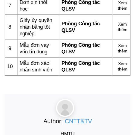
Đơn xin thôi
Phòng Công tác
Xem
7
học
QLSV
thêm
Giấy ủy quyền
Phòng Công tác
Xem
8
nhận bằng tốt
QLSV
thêm
nghiệp
Mẫu đơn vay
Phòng Công tác
Xem
9
vốn tín dụng
QLSV
thêm
Mẫu đơn xác
Phòng Công tác
Xem
10
nhận sinh viên
QLSV
thêm
Author:
CNTT&TV
HMTU