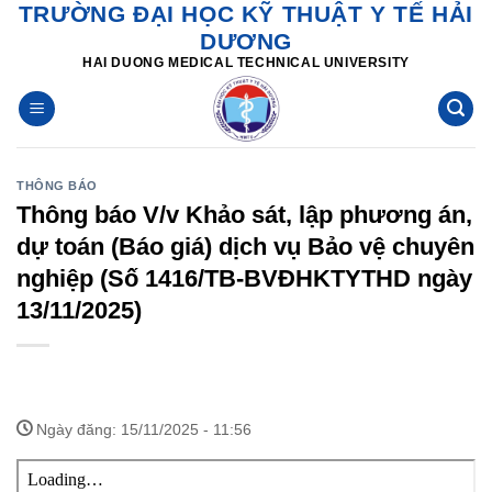
TRƯỜNG ĐẠI HỌC KỸ THUẬT Y TẾ HẢI
Skip
DƯƠNG
to
HAI DUONG MEDICAL TECHNICAL UNIVERSITY
content
THÔNG BÁO
Thông báo V/v Khảo sát, lập phương án,
dự toán (Báo giá) dịch vụ Bảo vệ chuyên
nghiệp (Số 1416/TB-BVĐHKTYTHD ngày
13/11/2025)
Ngày đăng: 15/11/2025 - 11:56