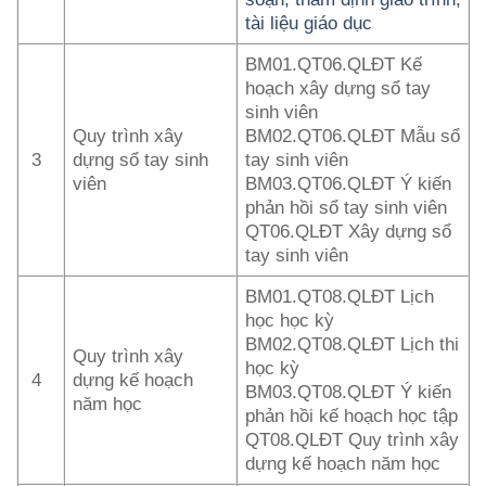
tài liệu giáo dục
BM01.QT06.QLĐT Kế
hoạch xây dựng sổ tay
sinh viên
Quy trình xây
BM02.QT06.QLĐT Mẫu sổ
3
dựng sổ tay sinh
tay sinh viên
viên
BM03.QT06.QLĐT Ý kiến
phản hồi sổ tay sinh viên
QT06.QLĐT Xây dựng sổ
tay sinh viên
BM01.QT08.QLĐT Lịch
học học kỳ
BM02.QT08.QLĐT Lịch thi
Quy trình xây
học kỳ
4
dựng kế hoạch
BM03.QT08.QLĐT Ý kiến
năm học
phản hồi kế hoạch học tập
QT08.QLĐT Quy trình xây
dựng kế hoạch năm học