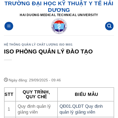
TRƯỜNG ĐẠI HỌC KỸ THUẬT Y TẾ HẢI
Skip
DƯƠNG
to
HAI DUONG MEDICAL TECHNICAL UNIVERSITY
content
HỆ THỐNG QUẢN LÝ CHẤT LƯỢNG ISO 9001
ISO PHÒNG QUẢN LÝ ĐÀO TẠO
Ngày đăng: 29/09/2025 - 09:46
QUY TRÌNH,
STT
BIỂU MẪU
QUY CHẾ
Quy định quản lý
QĐ01.QLĐT Quy định
1
giảng viên
quản lý giảng viên