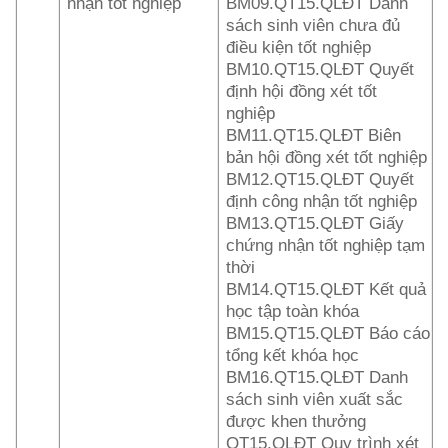
nhận tốt nghiệp
BM09.QT15.QLĐT Danh
sách sinh viên chưa đủ
điều kiện tốt nghiệp
BM10.QT15.QLĐT Quyết
định hội đồng xét tốt
nghiệp
BM11.QT15.QLĐT Biên
bản hội đồng xét tốt nghiệp
BM12.QT15.QLĐT Quyết
định công nhận tốt nghiệp
BM13.QT15.QLĐT Giấy
chứng nhận tốt nghiệp tạm
thời
BM14.QT15.QLĐT Kết quả
học tập toàn khóa
BM15.QT15.QLĐT Báo cáo
tổng kết khóa học
BM16.QT15.QLĐT Danh
sách sinh viên xuất sắc
được khen thưởng
QT15.QLĐT Quy trình xét